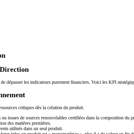
on
Direction
l de dépasser les indicateurs purement financiers. Voici les KPI stratégi
onnement
ssources critiques dès la création du produit.
ou issues de sources renouvelables certifiées dans la composition du pr
tion des matières premières.
nts utilisés dans un seul produit.
utur (plus un produit est « monomatériau », plus il a de valeur en fin de