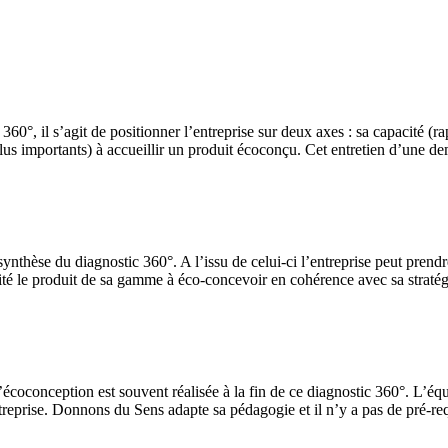
360°, il s’agit de positionner l’entreprise sur deux axes : sa capacité (r
plus importants) à accueillir un produit écoconçu. Cet entretien d’une d
nthèse du diagnostic 360°. A l’issu de celui-ci l’entreprise peut prendr
rénité le produit de sa gamme à éco-concevoir en cohérence avec sa strat
coconception est souvent réalisée à la fin de ce diagnostic 360°. L’équip
ntreprise. Donnons du Sens adapte sa pédagogie et il n’y a pas de pré-req