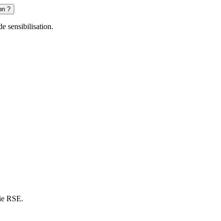
on ?
de sensibilisation.
gie RSE.