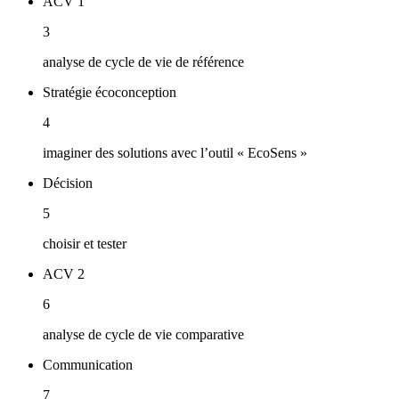
ACV 1
3
analyse de cycle de vie de référence
Stratégie écoconception
4
imaginer des solutions avec l’outil « EcoSens »
Décision
5
choisir et tester
ACV 2
6
analyse de cycle de vie comparative
Communication
7